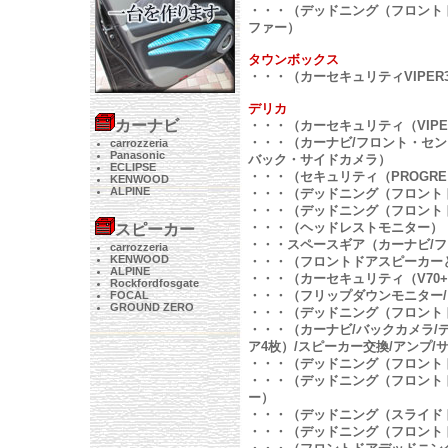
・・・（デッドニング（フロントド
ファー）
タウンボックス
・・・（カーセキュリティVIPER3
デリカ
カーナビ
・・・（カーセキュリティ（VIPER
・・・（カーナビ/フロント・セン
carrozzeria
Panasonic
バック・サイドカメラ）
ECLIPSE
・・・（セキュリティ（PROGR
KENWOOD
ALPINE
・・・（デッドニング（フロント
・・・（デッドニング（フロント
・・・（ヘッドレストモニター）
スピーカー
・・・スペースギア（カーナビ/フ
carrozzeria
KENWOOD
・・・（フロントドアスピーカー
ALPINE
・・・（カーセキュリティ（V70+
Rockfordfosgate
・・・（フリップダウンモニター
FOCAL
GROUND ZERO
・・・（デッドニング（フロント
・・・（カーナビ/バックカメラ/
ア4枚）/スピーカー交換/アンプ/
・・・（デッドニング（フロント
・・・（デッドニング（フロントド
ー）
・・・（デッドニング（スライド
・・・（デッドニング（フロント