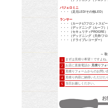
パジェロミニ
・・・（足元LED/その他LED）
ランサー
・・・（カーナビ/フロントスピー
・・・（デッドニング（ルーフ）
・・・（セキュリティPROGRE）
・・・（デッドニング（天井/フロ
・・・（ドライブレコーダー）
～ 
まずは見積り希望！ですよね
1
お店に直接電話か
見積りフォ
2
見積りフォームからのお問い
3
見積り内容に納得いただけた
4
当日お越しください。
5