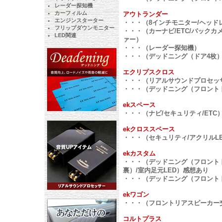
レーダー探知機
カーフィルム
アウトランダー
エンジンスターター
・・・（8インチモニター/ヘッド
フリップダウンモニター
・・・（カーナビ/ETC/バック
LED関連
ァー）
・・・（レーダー探知機）
・・・（デッドニング（ドア4枚）
エクリプスクロス
・・・（リアルサウンドプロセッ
・・・（デッドニング（フロント
ekスペース
・・・（ナビ/セキュリティ/ETC
ekクロススペース
・・・（セキュリティ/アクリルL
ekカスタム
・・・（デッドニング（フロントド
裏）/室内足元LED）感想あり
・・・（デッドニング（フロント
ekワゴン
・・・（フロントリアスピーカー
コルトプラス