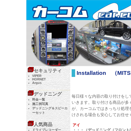
セキュリティ
Installation （MIT
VIPER
HORNET
Argus
デッドニング
毎日様々な内容の取り付けをし
料金一覧
いきます。取り付ける商品が多
施工例写真
が、カーコムではきっちり処理
デッドニング＆スピーカ
ーセット
けされる場合も安心してお任せ
人気商品
アイ
・・・（デッドニング（フロント/
ドライブレコーダー